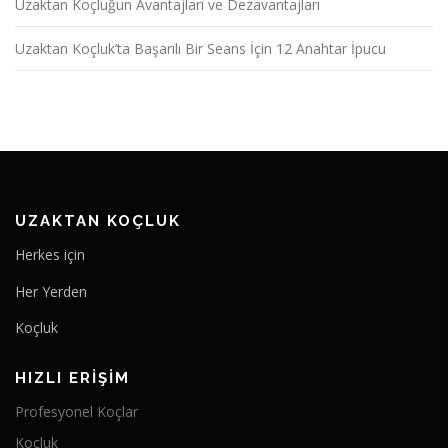
Uzaktan Koçluğun Avantajları ve Dezavantajları
Uzaktan Koçluk’ta Başarılı Bir Seans İçin 12 Anahtar İpucu
UZAKTAN KOÇLUK
Herkes için
Her Yerden
Koçluk
HIZLI ERIŞIM
Profesyonel Koçlar
Koçluk