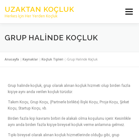
UZAKTAN KOÇLUK
Menü
Herkes İçin Her Yerden Koçluk
ANASAYFA
HAKKIMIZDA
GRUP HALINDE KOÇLUK
PROFESYONEL KOÇLAR
KAYNAKLAR
YAZILAR
Anasayfa
»
Kaynaklar
»
Koçluk Tipleri
»
Grup Halinde Koçluk
İLETİŞİM
Grup halinde koçluk, grup olarak alınan koçluk hizmeti olup birden fazla
kişiye aynı anda verilen koçluk türüdür.
Takım Koçu, Grup Koçu, (Partnerle birlikte) İlişki Koçu, Proje Koçu, Şirket
Koçu, Startup Koçu, vb.
Birden fazla kişi kavramı birbiri ile alakalı olma koşulunu içerir. Kesinlikle
aynı anda birden fazla kişiye bireysel koçluk verme anlamına gelmez.
Tıpkı bireysel olarak alınan koçluk hizmetlerinde olduğu gibi, grup