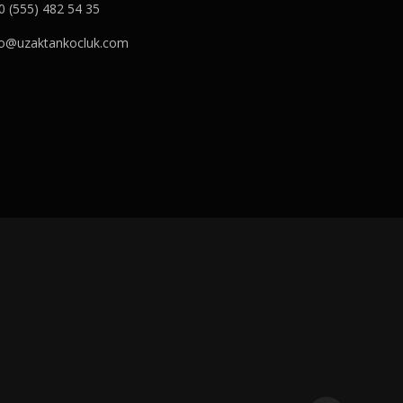
0 (555) 482 54 35
fo@uzaktankocluk.com