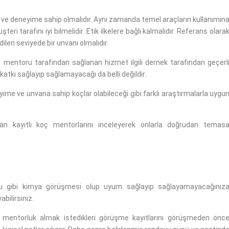
ğa ve deneyime sahip olmalıdır. Aynı zamanda temel araçların kullanımın
ri tarafını iyi bilmelidir. Etik ilkelere bağlı kalmalıdır. Referans olara
len seviyede bir unvanı olmalıdır.
ç mentoru tarafından sağlanan hizmet ilgili dernek tarafından geçerl
katkı sağlayıp sağlamayacağı da belli değildir.
yime ve unvana sahip koçlar olabileceği gibi farklı araştırmalarla uygu
n kayıtlı koç mentorlarını inceleyerek onlarla doğrudan temas
ğu gibi kimya görüşmesi olup uyum sağlayıp sağlayamayacağınız
abilirsiniz.
a mentorluk almak istedikleri görüşme kayıtlarını görüşmeden önc