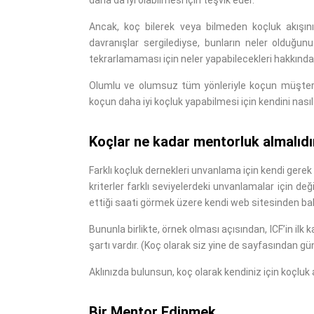
daha da iyi olabilmesi için teşvik eder.
Ancak, koç bilerek veya bilmeden koçluk akışını
davranışlar sergilediyse, bunların neler olduğunu
tekrarlamaması için neler yapabilecekleri hakkında
Olumlu ve olumsuz tüm yönleriyle koçun müşteris
koçun daha iyi koçluk yapabilmesi için kendini nasıl 
Koçlar ne kadar mentorluk almalıdı
Farklı koçluk dernekleri unvanlama için kendi gerek 
kriterler farklı seviyelerdeki unvanlamalar için deği
ettiği saati görmek üzere kendi web sitesinden bakı
Bununla birlikte, örnek olması açısından, ICF’in i
şartı vardır. (Koç olarak siz yine de sayfasından günc
Aklınızda bulunsun, koç olarak kendiniz için koçl
Bir Mentor Edinmek