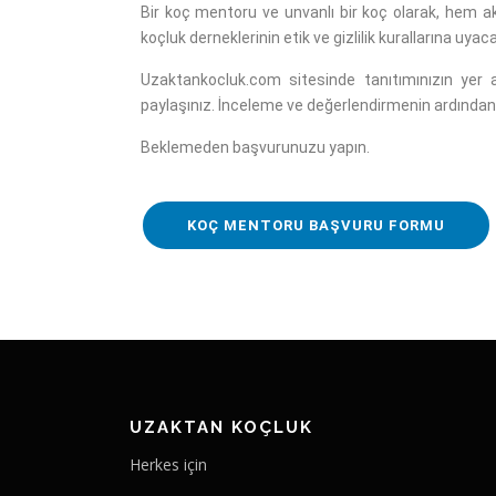
Bir koç mentoru ve unvanlı bir koç olarak, hem a
koçluk derneklerinin etik ve gizlilik kurallarına uya
Uzaktankocluk.com sitesinde tanıtımınızın yer a
paylaşınız. İnceleme ve değerlendirmenin ardından 
Beklemeden başvurunuzu yapın.
KOÇ MENTORU BAŞVURU FORMU
UZAKTAN KOÇLUK
Herkes için