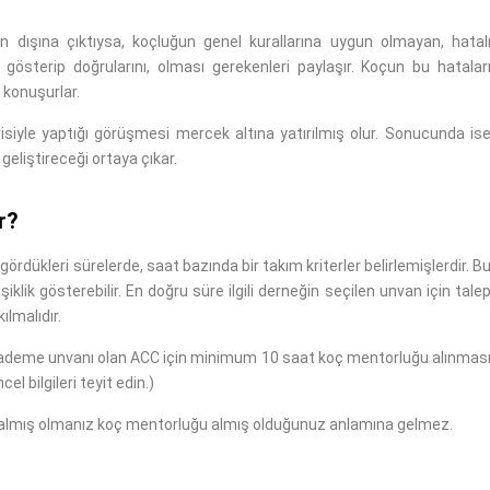
n dışına çıktıysa, koçluğun genel kurallarına uygun olmayan, hatal
 gösterip doğrularını, olması gerekenleri paylaşır. Koçun bu hatalar
 konuşurlar.
iyle yaptığı görüşmesi mercek altına yatırılmış olur. Sonucunda is
geliştireceği ortaya çıkar.
r?
gördükleri sürelerde, saat bazında bir takım kriterler belirlemişlerdir. B
şiklik gösterebilir. En doğru süre ilgili derneğin seçilen unvan için tale
lmalıdır.
lk kademe unvanı olan ACC için minimum 10 saat koç mentorluğu alınmas
el bilgileri teyit edin.)
uk almış olmanız koç mentorluğu almış olduğunuz anlamına gelmez.