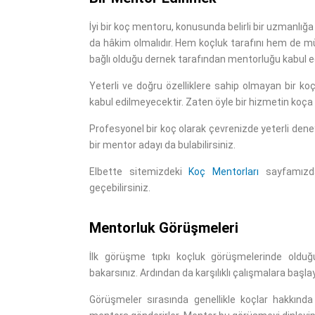
İyi bir koç mentoru, konusunda belirli bir uzmanlı
da hâkim olmalıdır. Hem koçluk tarafını hem de müşte
bağlı olduğu dernek tarafından mentorluğu kabul edi
Yeterli ve doğru özelliklere sahip olmayan bir ko
kabul edilmeyecektir. Zaten öyle bir hizmetin koça 
Profesyonel bir koç olarak çevrenizde yeterli dene
bir mentor adayı da bulabilirsiniz.
Elbette sitemizdeki
Koç Mentorları
sayfamızda
geçebilirsiniz.
Mentorluk Görüşmeleri​
İlk görüşme tıpkı koçluk görüşmelerinde oldu
bakarsınız. Ardından da karşılıklı çalışmalara başlay
Görüşmeler sırasında genellikle koçlar hakkınd