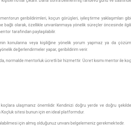
kişisel notlar çıkarır. Daha sonra belirlenmiş randevu günü ve saatind
mentorun geribildirimleri, koçun görüşleri, iyileştirme yaklaşımları gib
ne bağlı olarak, özellikle unvanlanmaya yönelik süreçler öncesinde ilgil
ntor tarafından paylaşılabilir.
nin konularına veya kişiliğine yönelik yorum yapmaz ya da çözü
elik değerlendirmeler yapar, geribildirim verir.
, normalde mentorluk ücretli bir hizmettir. Ücret kısmı mentor ile ko
 koçlara ulaşmanız önemlidir. Kendinizi doğru yerde ve doğru şekild
n Koçluk sitesi bunun için en ideal platformdur.
 alabilmesi için almış olduğunuz unvanı belgelemeniz gerekmektedir.