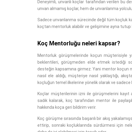
Deneyimli, unvanlı koçlar tarafından verilen bu
unvan almamış koçlar, hem de unvanlanma yolculu
Sadece unvanlanma sürecinde değil tüm koçluk kari
koçtan mentorluk alabilir ve gelişimine ayna tutup
Koç Mentorluğu​ neleri kapsar?
Mentorluk görüşmelerinde koçun müşterisiyle yap
beklentileri, görüşmeden elde etmek istediği 
desteğin kapsamına girmez. Yani mentor koçun müş
nasıl ele aldığı, müşteriye nasıl yaklaştığı, akış
koçluğun temel ilkelerine yönelik olarak ve sadece ko
Koçlar müşterilerinin izni ile görüşmelerini kayıt al
sadık kalarak, koç tarafından mentor ile paylaş
hakkında koça geri bildirim verir.
Koç görüşme sırasında başarılı bir akış yakalamış
ettirip, sonraki koçluklarında sürdürmesi için n