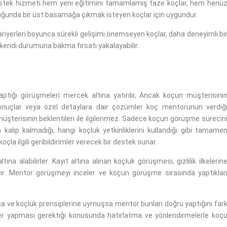
 destek hizmeti hem yeni eğitimini tamamlamış taze koçlar, hem henü
ğunda bir üst basamağa çıkmak isteyen koçlar için uygundur.
yerleri boyunca sürekli gelişimi önemseyen koçlar, daha deneyimli bi
 kendi durumuna bakma fırsatı yakalayabilir.
tığı görüşmeleri mercek altına yatırılır, Ancak koçun müşterisini
sonuçlar veya özel detaylara dair çözümler koç mentorunun verdiğ
terisinin beklentileri ile ilgilenmez. Sadece koçun görüşme sürecin
ta kalıp kalmadığı, hangi koçluk yetkinliklerini kullandığı gibi tamame
çla ilgili geribildirimler verecek bir destek sunar.
tına alabilirler. Kayıt altına alınan koçluk görüşmesi, gizlilik ilkelerin
ılır. Mentor görüşmeyi inceler ve koçun görüşme sırasında yaptıklar
sa ve koçluk prensiplerine uymuşsa mentor bunları doğru yaptığını far
eler yapması gerektiği konusunda hatırlatma ve yönlendirmelerle koç