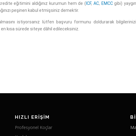
kredite eğitimini aldığınız kurumun hem de (
ICF
,
AC
,
EMCC
gibi) yaygı
cağınızı peşinen kabul etmişsiniz demektir.
lmasını istiyorsanız lütfen başvuru formunu doldurarak bilgileriniz
en kısa sürede siteye dâhil edileceksiniz.
HIZLI ERIŞIM
B
Profesyonel Koçlar
Mal