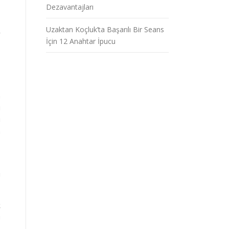
z
Dezavantajları
Uzaktan Koçluk’ta Başarılı Bir Seans
r
İçin 12 Anahtar İpucu
n
i
i
n
e
ı
k
u