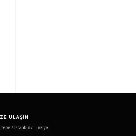
n
i
IZE ULAŞIN
tepe / İstanbul / Türkiye