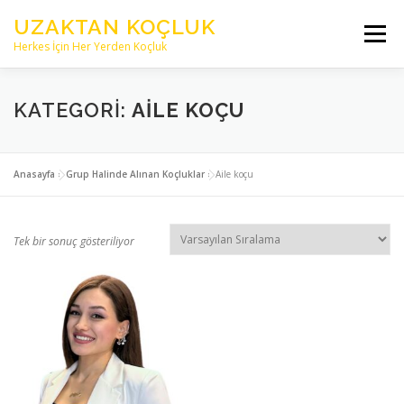
İçeriğe
UZAKTAN KOÇLUK
geç
Menü
Herkes İçin Her Yerden Koçluk
ANASAYFA
HAKKIMIZDA
KATEGORI:
AILE KOÇU
PROFESYONEL KOÇLAR
KAYNAKLAR
YAZILAR
Anasayfa
»
Grup Halinde Alınan Koçluklar
»
Aile koçu
İLETİŞİM
Tek bir sonuç gösteriliyor