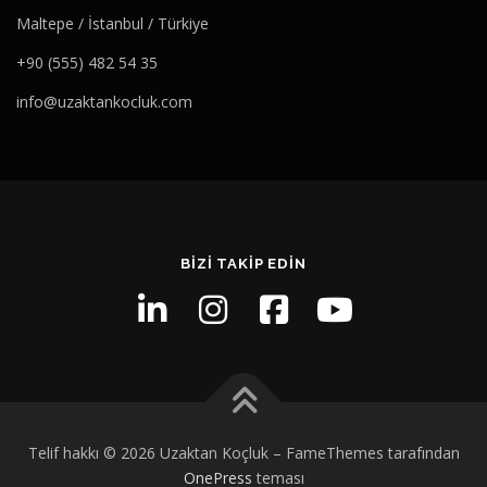
Maltepe / İstanbul / Türkiye
+90 (555) 482 54 35
info@uzaktankocluk.com
BIZI TAKIP EDIN
Telif hakkı © 2026 Uzaktan Koçluk
–
FameThemes tarafından
OnePress
teması