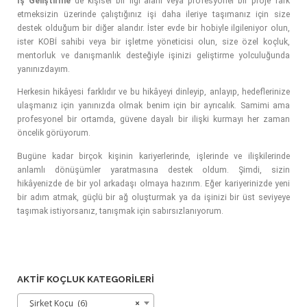
İş Geliştirme
de kişisel bir ilgi alanı veya profesyonel bir proje fark
etmeksizin üzerinde çalıştığınız işi daha ileriye taşımanız için size
destek olduğum bir diğer alandır. İster evde bir hobiyle ilgileniyor olun,
ister KOBİ sahibi veya bir işletme yöneticisi olun, size özel koçluk,
mentorluk ve danışmanlık desteğiyle işinizi geliştirme yolculuğunda
yanınızdayım.
Herkesin hikâyesi farklıdır ve bu hikâyeyi dinleyip, anlayıp, hedeflerinize
ulaşmanız için yanınızda olmak benim için bir ayrıcalık. Samimi ama
profesyonel bir ortamda, güvene dayalı bir ilişki kurmayı her zaman
öncelik görüyorum.
Bugüne kadar birçok kişinin kariyerlerinde, işlerinde ve ilişkilerinde
anlamlı dönüşümler yaratmasına destek oldum. Şimdi, sizin
hikâyenizde de bir yol arkadaşı olmaya hazırım. Eğer kariyerinizde yeni
bir adım atmak, güçlü bir ağ oluşturmak ya da işinizi bir üst seviyeye
taşımak istiyorsanız, tanışmak için sabırsızlanıyorum.
AKTIF KOÇLUK KATEGORILERI
Şirket Koçu (6)
×