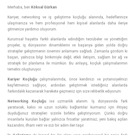
Merhaba, ben
Köksal Gürkan
Kariyer, networking ve iş geliştirme koçluğu alanında, hedeflerinize
ulaşmanıza ve hem profesyonel hem kişisel alanlarda daha ileriye
gitmenize yardımcı oluyorum.
Kurumsal hayatta farklı alanlarda edindiğim tecrübeler ve yönettiğim
projeler, iş dünyasının dinamiklerini ve başarıya giden yolda doğru
stratejiler geliştirmenin önemini anlamamı sağladı. Zamanla gördüm ki
başarı, yalnızca bilgi birikimiyle değil; etkili iletişim, sağlam bir ağ ve
stratejik bir planlama ile mümkün. Bu anlayış, koçluk çalışmalarımın
temelini oluşturuyor.
Kariyer Koçluğu
çalışmalarımda, önce kendinizi ve potansiyelinizi
keşfetmenizi sağlıyor, ardından geliştirmek istediğiniz alanlarda
farkındalık kazanarak harekete geçmeniz için size rehberlik ediyorum.
Networking Koçluğu
ise uzmanlık alanım. İş dünyasında fark
yaratacak, kalıcı ve uzun soluklu bağlantılar kurmanız için ihtiyaç
duyduğunuz stratejileri sizinle birlikte geliştiriyorum. Çünkü doğru
insanlarla kurulan bağlar yalnızca fırsatlar yaratmaz; yeni bakış açıları
kazandırır, ilham verir ve sizi bir adım ileri taşır.