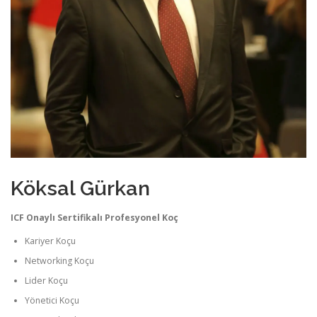
Köksal Gürkan
ICF Onaylı Sertifikalı Profesyonel Koç
Kariyer
Koçu
Networking
Koçu
Lider Koçu
Yönetici
Koçu