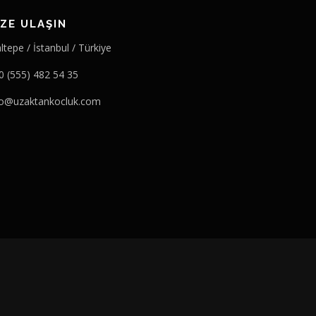
IZE ULAŞIN
tepe / İstanbul / Türkiye
0 (555) 482 54 35
fo@uzaktankocluk.com