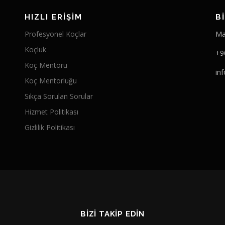
HIZLI ERIŞIM
B
Profesyonel Koçlar
Mal
Koçluk
+9
Koç Mentoru
in
Koç Mentorluğu
Sıkça Sorulan Sorular
Hizmet Politikası
Gizlilik Politikası
BIZI TAKIP EDIN