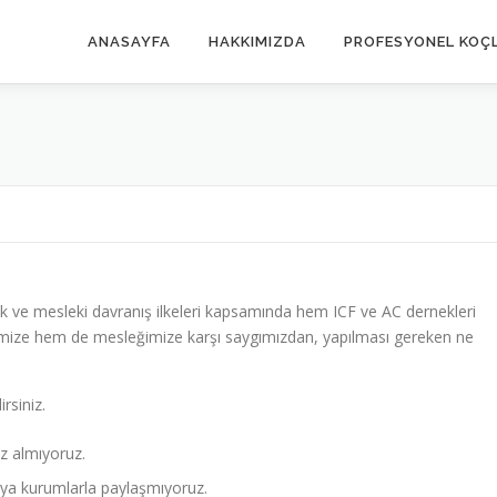
ANASAYFA
HAKKIMIZDA
PROFESYONEL KOÇ
ik ve mesleki davranış ilkeleri kapsamında hem ICF ve AC dernekleri
imize hem de mesleğimize karşı saygımızdan, yapılması gereken ne
rsiniz.
siz almıyoruz.
 veya kurumlarla paylaşmıyoruz.