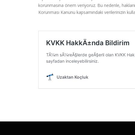
korunmasına önem veriyoruz. Bu nedenle, haklarını
Korunması Kanunu kapsamındaki verilerinizin kullan