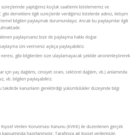
üreçlerinde yaptığımız koçluk saatlerini listelememiz ve
i derneklere ilgili süreçlerde verdiğimiz listelerde adınız, iletişim
bi temel bilgileri paylaşmak durumundayız. Ancak bu paylaşımlar ilgili
ulmaktadır.
e alenen paylaşırsanız bize de paylaşma hakkı doğar.
aylaşma izni verirseniz açıkça paylaşabiliriz.
 neresi, gibi bilgilerden size ulaşılamayacak şekilde anonimleştirerek
ar için yaş dağılımı, cinsiyet oranı, sektörel dağılım, vb.) anlamında
ız, vb. bilgileri paylaşabiliriz.
 takdirde kanunların gerektirdiği yükümlülükler düzeyinde bilgi
ı Kişisel Verilen Korunması Kanunu (KVKK) ile düzenlenen gerçek
sı kapsamında hazırlanmıştır. Tarafınıza ait kişisel verilerinizin