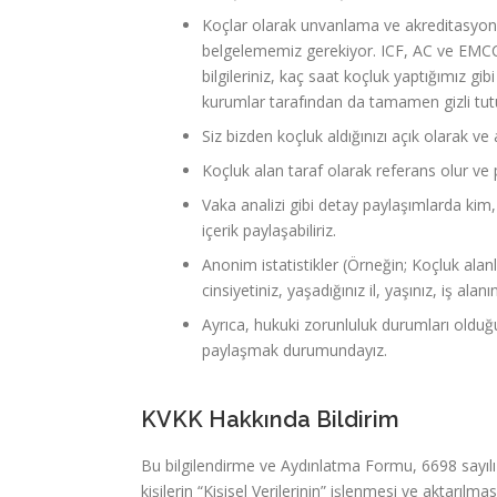
Koçlar olarak unvanlama ve akreditasyon s
belgelememiz gerekiyor. ICF, AC ve EMCC gib
bilgileriniz, kaç saat koçluk yaptığımız gi
kurumlar tarafından da tamamen gizli tut
Siz bizden koçluk aldığınızı açık olarak v
Koçluk alan taraf olarak referans olur ve p
Vaka analizi gibi detay paylaşımlarda kim,
içerik paylaşabiliriz.
Anonim istatistikler (Örneğin; Koçluk alanl
cinsiyetiniz, yaşadığınız il, yaşınız, iş alanın
Ayrıca, hukuki zorunluluk durumları olduğu
paylaşmak durumundayız.
KVKK Hakkında Bildirim
Bu bilgilendirme ve Aydınlatma Formu, 6698 sayıl
kişilerin “Kişisel Verilerinin” işlenmesi ve aktarılma