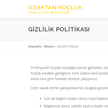
UZAKTAN KOÇLUK
Herkes İçin Her Yerden Koçluk
GIZLILIK POLITIKASI
Anasayfa
»
İletişim
»
Gizlilik Politikası
Profesyonel Koçluk mesleğini yerine getirirken, et
Koçluk kuralları gereğince, hem sizlere hem kend
varsa ona göre hareket etmeye çalışıyoruz.
Özet olarak temel yaklaşımlarımızı aşağıda görebili
Size ait bilgileri sizden izinsiz veya haber
Bilgilerinizi izinsiz şekilde üçüncü kişiler