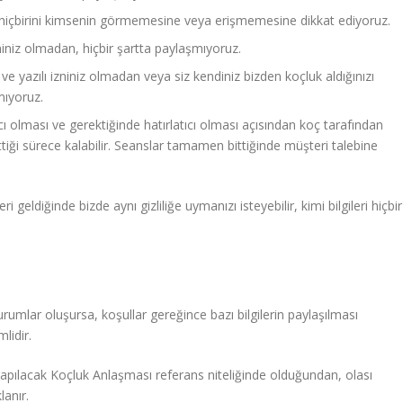
, hiçbirini kimsenin görmemesine veya erişmemesine dikkat ediyoruz.
izniniz olmadan, hiçbir şartta paylaşmıyoruz.
 ve yazılı izniniz olmadan veya siz kendiniz bizden koçluk aldığınızı
mıyoruz.
ı olması ve gerektiğinde hatırlatıcı olması açısından koç tarafından
ttiği sürece kalabilir. Seanslar tamamen bittiğinde müşteri talebine
ri geldiğinde bizde aynı gizliliğe uymanızı isteyebilir, kimi bilgileri hiçbir
urumlar oluşursa, koşullar gereğince bazı bilgilerin paylaşılması
lidir.
apılacak Koçluk Anlaşması referans niteliğinde olduğundan, olası
lanır.