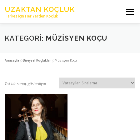
İçeriğe
UZAKTAN KOÇLUK
geç
Menü
Herkes İçin Her Yerden Koçluk
ANASAYFA
HAKKIMIZDA
KATEGORI:
MÜZISYEN KOÇU
PROFESYONEL KOÇLAR
KAYNAKLAR
YAZILAR
Anasayfa
»
Bireysel Koçluklar
»
Müzisyen Koçu
İLETİŞİM
Tek bir sonuç gösteriliyor